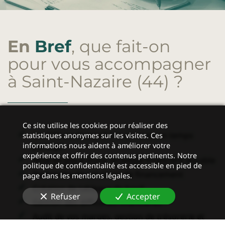
En
Bref
, que fait-on
pour vous accompagner
à Saint-Nazaire (44)
?
Ce site utilise les cookies pour réaliser des
Un
CFO on demand
à la carte ou en temps
statistiques anonymes sur les visites. Ces
informations nous aident à améliorer votre
partagé
expérience et offrir des contenus pertinents. Notre
Mise en place d’une stratégie financière durable
politique de confidentialité est accessible en pied de
Recherche de solutions de financement
page dans les mentions légales.
Création de tableaux de bord
Refuser
Accepter
Gestion des difficultés financières
Audit de vos marges, gestion de trésorerie et