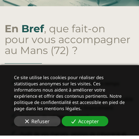
En
Bref
, que fait-on
pour vous accompagner
au Mans (72)
?
Ce site utilise les cookies pour réaliser des
Un
CFO on demand
à la carte ou en temps
statistiques anonymes sur les visites. Ces
informations nous aident à améliorer votre
partagé
expérience et offrir des contenus pertinents. Notre
Mise en place d’une stratégie financière durable
politique de confidentialité est accessible en pied de
Recherche de solutions de financement
page dans les mentions légales.
Création de tableaux de bord
Refuser
Accepter
Gestion des difficultés financières
Audit de vos marges, gestion de trésorerie et