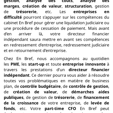
gestion
,
analyse des coûts
,
analyse des
marges
,
création de valeur
,
structuration
, gestion
de
trésorerie
, etc. Les
entreprises en
difficulté
pourront
s’appuyer sur les compétences du
cabinet En Bref pour gérer une liquidation judiciaire ou
une procédure de cessation de paiement. Mais avant
d’en arriver là, votre directeur financier
indépendant saura mettre en avant ses compétences
en redressement d’entreprise, redressement judiciaire
et en retournement d’entreprise.
Chez En Bref, nous accompagnons au quotidien
les
PME
, les
start-up
et toute
entreprise innovante
à
travers les prestations d’un
directeur financier
indépendant
. Ce dernier pourra vous aider à résoudre
toutes vos problématiques en matière de business
plan, de
contrôle budgétaire
, de
contrôle de gestion
,
de
création de valeur
, de
démarches aides
publiques
, de gestion de
trésorerie
, de
financement
de la croissance
de votre entreprise, de
levée de
fonds
, etc. Votre
part-time CFO
En Bref peut