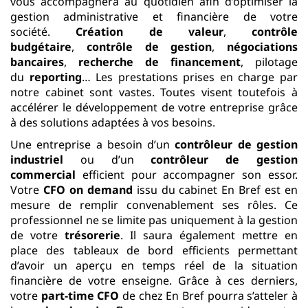
vous accompagnera au quotidien afin d’optimiser la
gestion administrative et financière de votre
société.
Création de valeur
,
contrôle
budgétaire
,
contrôle de gestion
,
négociations
bancaires
,
recherche de financement
, pilotage
du
reporting
… Les prestations prises en charge par
notre cabinet sont vastes. Toutes visent toutefois à
accélérer le développement de votre entreprise grâce
à des solutions adaptées à vos besoins.
Une entreprise a besoin d’un
contrôleur de gestion
industriel
ou d’un
contrôleur de gestion
commercial
efficient pour accompagner son essor.
Votre
CFO on demand
issu du cabinet En Bref est en
mesure de remplir convenablement ses rôles. Ce
professionnel ne se limite pas uniquement à la gestion
de votre
trésorerie
. Il saura également mettre en
place des tableaux de bord efficients permettant
d’avoir un aperçu en temps réel de la situation
financière de votre enseigne. Grâce à ces derniers,
votre
part-time CFO
de chez En Bref pourra s’atteler à