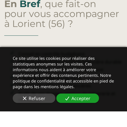
En
Bref
, que fait-on
pour vous accompagner
à Lorient (56)
?
Conseil en
contrôle budgétaire
Ce site utilise les cookies pour réaliser des
Mise en place d’une stratégie financière durable
statistiques anonymes sur les visites. Ces
Recherche de solutions de financement
informations nous aident à améliorer votre
expérience et offrir des contenus pertinents. Notre
Création de tableaux de bord
politique de confidentialité est accessible en pied de
Gestion des difficultés financières
page dans les mentions légales.
Audit de vos marges, gestion de trésorerie et
Refuser
Accepter
rentabilité