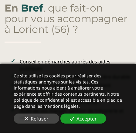
En
Bref
, que fait-on
pour vous accompagner
à Lorient (56)
?
Conseil en
démarches auprès des aides
publiques
Ce site utilise les cookies pour réaliser des
Mise en place d’une stratégie financière durable
statistiques anonymes sur les visites. Ces
Recherche de solutions de financement
informations nous aident à améliorer votre
Création de tableaux de bord
expérience et offrir des contenus pertinents. Notre
politique de confidentialité est accessible en pied de
Gestion des difficultés financières
page dans les mentions légales.
Audit de vos marges, gestion de trésorerie et
rentabilité
Refuser
Accepter