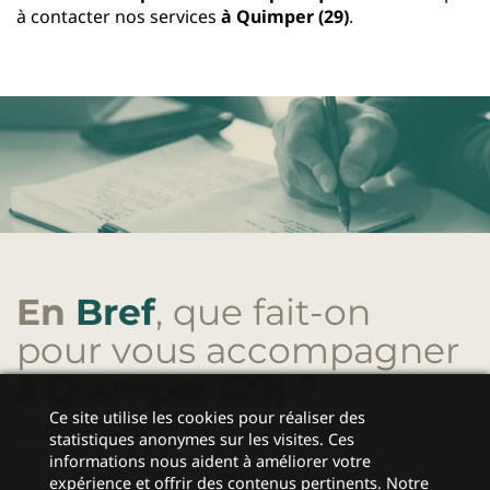
à contacter nos services
à Quimper (29)
.
En
Bref
, que fait-on
pour vous accompagner
à Quimper (29)
?
Ce site utilise les cookies pour réaliser des
statistiques anonymes sur les visites. Ces
informations nous aident à améliorer votre
expérience et offrir des contenus pertinents. Notre