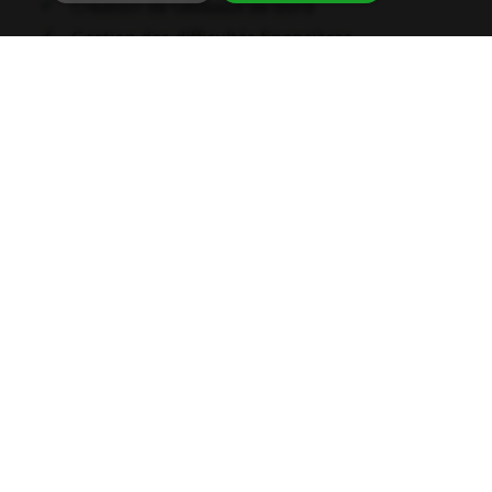
Création de tableaux de bord
Gestion des difficultés financières
Audit de vos marges, gestion de trésorerie et
rentabilité
Notre cœur de métier
Au-delà du conseil en
emprunt professionnel