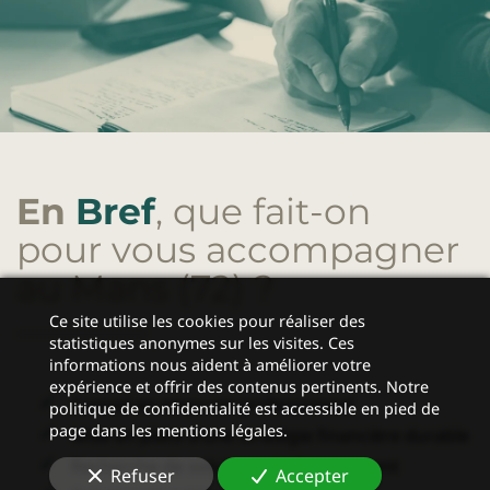
En
Bref
, que fait-on
pour vous accompagner
au Mans (72)
?
Ce site utilise les cookies pour réaliser des
statistiques anonymes sur les visites. Ces
informations nous aident à améliorer votre
expérience et offrir des contenus pertinents. Notre
Conseil en
emprunt professionnel
politique de confidentialité est accessible en pied de
page dans les mentions légales.
Mise en place d’une stratégie financière durable
Recherche de solutions de financement
Refuser
Accepter