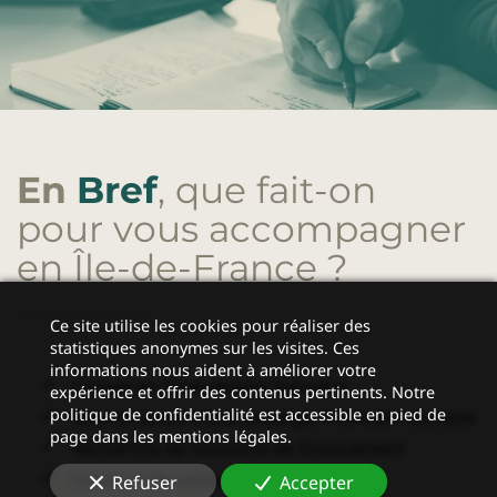
En
Bref
, que fait-on
pour vous accompagner
en Île-de-France
?
Ce site utilise les cookies pour réaliser des
statistiques anonymes sur les visites. Ces
informations nous aident à améliorer votre
Conseil en
financement bancaire
expérience et offrir des contenus pertinents. Notre
politique de confidentialité est accessible en pied de
Mise en place d’une stratégie financière durable
page dans les mentions légales.
Recherche de solutions de financement
Création de tableaux de bord
Refuser
Accepter