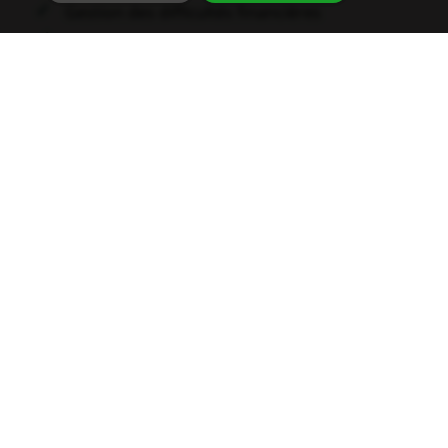
Gestion des difficultés financières
Audit de vos marges, gestion de trésorerie et
rentabilité
Notre cœur de métier
Au-delà du conseil en
financement bancaire