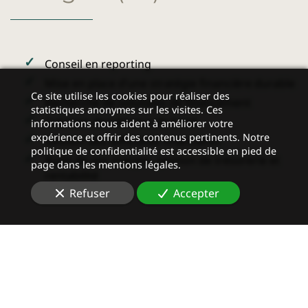
Conseil en
reporting
Mise en place d’une stratégie financière durable
Ce site utilise les cookies pour réaliser des
Recherche de solutions de financement
statistiques anonymes sur les visites. Ces
Création de tableaux de bord
informations nous aident à améliorer votre
expérience et offrir des contenus pertinents. Notre
Gestion des difficultés financières
politique de confidentialité est accessible en pied de
Audit de vos marges, gestion de trésorerie et
page dans les mentions légales.
rentabilité
Refuser
Accepter