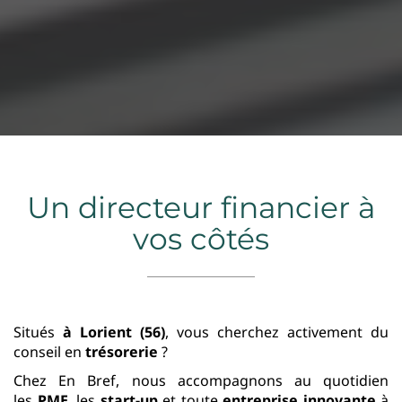
Un directeur financier à
vos côtés
Situés
à Lorient (56)
, vous cherchez activement du
conseil en
trésorerie
?
Chez En Bref, nous accompagnons au quotidien
les
PME
, les
start-up
et toute
entreprise innovante
à