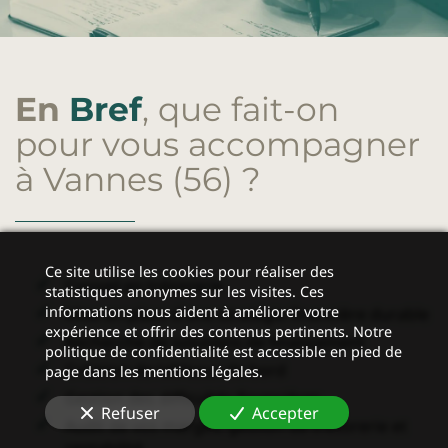
En
Bref
, que fait-on
pour vous accompagner
à Vannes (56)
?
Ce site utilise les cookies pour réaliser des
Conseil en
trésorerie
statistiques anonymes sur les visites. Ces
informations nous aident à améliorer votre
Mise en place d’une stratégie financière durable
expérience et offrir des contenus pertinents. Notre
Recherche de solutions de financement
politique de confidentialité est accessible en pied de
Création de tableaux de bord
page dans les mentions légales.
Gestion des difficultés financières
Refuser
Accepter
Audit de vos marges, gestion de trésorerie et