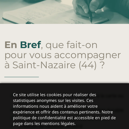
En
Bref
, que fait-on
pour vous accompagner
à Saint-Nazaire (44)
?
Ce site utilise les cookies pour réaliser des
Un
contrôleur de gestion industriel
à la carte ou
statistiques anonymes sur les visites. Ces
en temps partagé
informations nous aident à améliorer votre
Mise en place d’une stratégie financière durable
expérience et offrir des contenus pertinents. Notre
politique de confidentialité est accessible en pied de
Recherche de solutions de financement
page dans les mentions légales.
Création de tableaux de bord