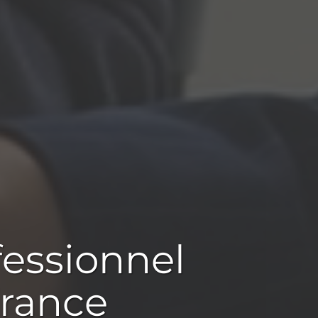
fessionnel
France